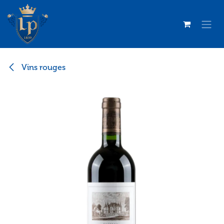
Se rendre au contenu
Vins rouges