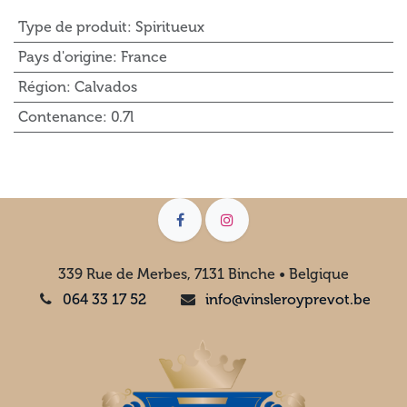
Type de produit
:
Spiritueux
Pays d'origine
:
France
Région
:
Calvados
Contenance
:
0.7l
339 Rue de Merbes, 7131 Binche • Belgique
064 33 17 52
info@vinsleroyprevot.be