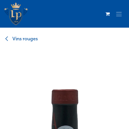
Se rendre au contenu
Vins rouges