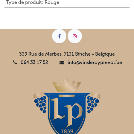
Type de produit
:
Rouge
339 Rue de Merbes, 7131 Binche • Belgique
064 33 17 52
info@vinsleroyprevot.be