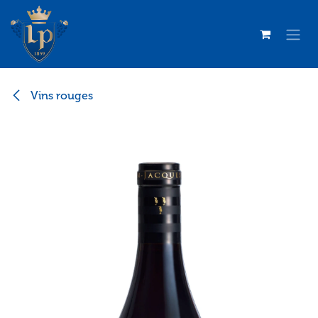
Se rendre au contenu
Vins rouges